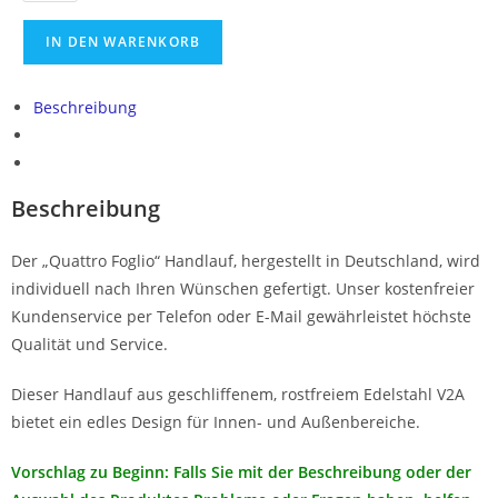
+
5,00 €
Sie müssen eingeloggt sein, um Dateien
hochzuladen
IN DEN WARENKORB
Edelstahl Pflegespray 400 ml
+
12,00
€
Maximale Dateigröβe: 20 MB
Beschreibung
Erlaubte Dateitypen: jpg jpeg jpe gif png webp heic avi mp4 m4v
pdf
Anmerkungen
Beschreibung
Der „Quattro Foglio“ Handlauf, hergestellt in Deutschland, wird
individuell nach Ihren Wünschen gefertigt. Unser kostenfreier
Kundenservice per Telefon oder E-Mail gewährleistet höchste
Qualität und Service.
Dieser Handlauf aus geschliffenem, rostfreiem Edelstahl V2A
bietet ein edles Design für Innen- und Außenbereiche.
Vorschlag zu Beginn: Falls Sie mit der Beschreibung oder der