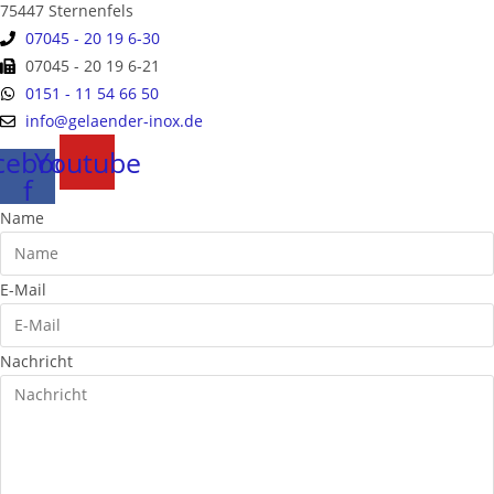
75447 Sternenfels
07045 - 20 19 6-30
07045 - 20 19 6-21
0151 - 11 54 66 50
info@gelaender-inox.de
cebook-
Youtube
f
Name
E-Mail
Nachricht