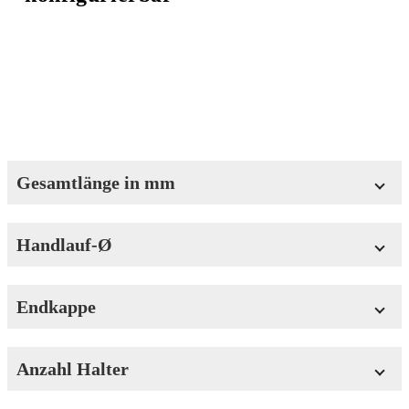
Gesamtlänge in mm
Handlauf-Ø
Gesamtlänge in mm
Endkappe
Min: 300
Max: 5000
Anzahl Halter
Endkappe