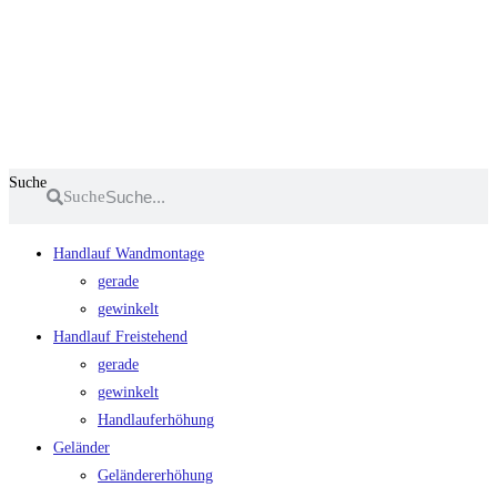
Zum
Inhalt
springen
Suche
Suche
Handlauf Wandmontage
gerade
gewinkelt
Handlauf Freistehend
gerade
gewinkelt
Handlauferhöhung
Geländer
Geländererhöhung