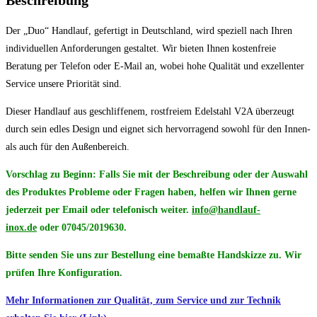
Menge
Der „Duo“ Handlauf, gefertigt in Deutschland, wird speziell nach Ihren
48,3mm
+
20,00 €
Anmerkungen
individuellen Anforderungen gestaltet. Wir bieten Ihnen kostenfreie
Beratung per Telefon oder E-Mail an, wobei hohe Qualität und exzellenter
Service unsere Priorität sind.
Dieser Handlauf aus geschliffenem, rostfreiem Edelstahl V2A überzeugt
kugelform
+
5,00 €
durch sein edles Design und eignet sich hervorragend sowohl für den Innen-
als auch für den Außenbereich.
Vorschlag zu Beginn: Falls Sie mit der Beschreibung oder der Auswahl
des Produktes Probleme oder Fragen haben, helfen wir Ihnen gerne
jederzeit per Email oder telefonisch weiter.
info@handlauf-
inox.de
oder
07045/2019630.
Bitte senden Sie uns zur Bestellung eine bemaßte Handskizze zu. Wir
90° Endbogen
+
30,00 €
prüfen Ihre Konfiguration.
Mehr Informationen zur Qualität, zum Service und zur Technik