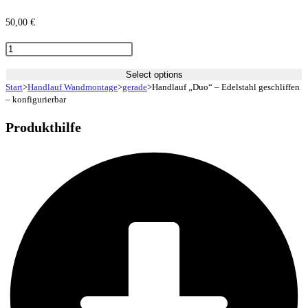
50,00
€
Handlauf
"Duo"
Select options
-
Start
>
Handlauf Wandmontage
>
gerade
>
Handlauf „Duo“ – Edelstahl geschliffen
– konfigurierbar
Edelstahl
geschliffen
Produkthilfe
-
konfigurierbar
Menge