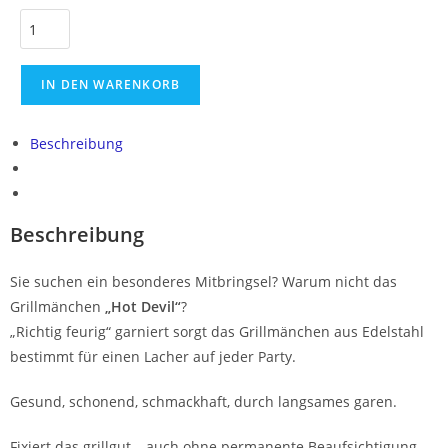
Pflegespray
IN DEN WARENKORB
Edelstahl Pflegespray 400 ml
+
12,00
€
Beschreibung
Beschreibung
Sie suchen ein besonderes Mitbringsel? Warum nicht das
Grillmänchen
„Hot Devil“
?
„Richtig feurig“ garniert sorgt das Grillmänchen aus Edelstahl
bestimmt für einen Lacher auf jeder Party.
Gesund, schonend, schmackhaft, durch langsames garen.
Fixiert das grillgut – auch ohne permanente Beaufsichtigung.