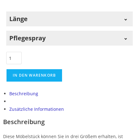
Länge
Länge in mm
Pflegespray
Pflegespray
IN DEN WARENKORB
Edelstahl Pflegespray 400 ml
+
12,00
€
Beschreibung
Zusätzliche Informationen
Beschreibung
Diese Möbelstück können Sie in drei Größem erhalten, ist