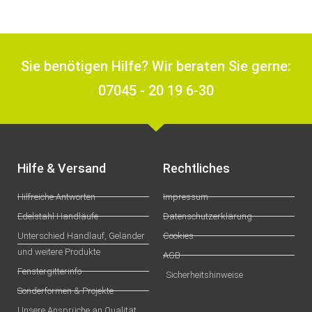
Sie benötigen Hilfe? Wir beraten Sie gerne:
07045 - 20 19 6-30
Hilfe & Versand
Rechtliches
Hilfreiche Antworten
Impressum
Edelstahl Handläufe
Datenschutzerklärung
Unterschied Handlauf, Geländer
Cookies
und weitere Produkte
AGB
Fenstergitterinfo
Sicherheitshinweise
Sonderformen & Projekte
Unsere Ansprüche an Qualität