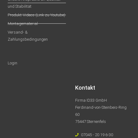
und Stabilität
Produkt-Videos (Link zu Youtube)
Montagematerial
Versand- &
Zahlungsbedingungen
Login
Kontakt
Firma ID33 GmbH
Ferdinand-von-Steinbeis-Ring
60
75447 Sternenfels
07045 - 20 19 6-30