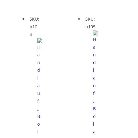
SKU:
SKU:
p10
p105
4